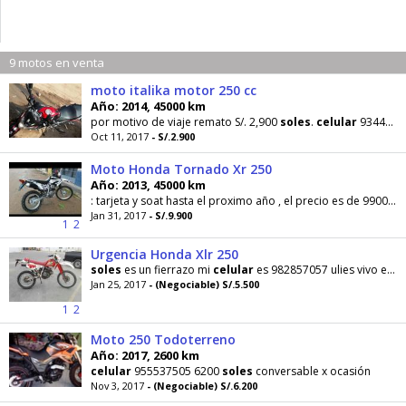
9 motos en venta
moto italika motor 250 cc
Año: 2014, 45000 km
por motivo de viaje remato S/. 2,900
soles
.
celular
934423016
Oct 11, 2017
- S/.2.900
Moto Honda Tornado Xr 250
Año: 2013, 45000 km
: tarjeta y soat hasta el proximo año , el precio es de 9900
so
Jan 31, 2017
- S/.9.900
1
2
Urgencia Honda Xlr 250
soles
es un fierrazo mi
celular
es 982857057 ulies vivo en chilca kilómetro 63 de la panamericana sur
Jan 25, 2017
- (Negociable) S/.5.500
1
2
Moto 250 Todoterreno
Año: 2017, 2600 km
celular
955537505 6200
soles
conversable x ocasión
Nov 3, 2017
- (Negociable) S/.6.200