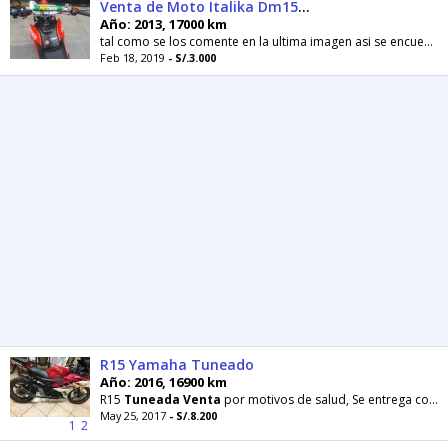
Venta de Moto Italika Dm150 Tuneada
Año: 2013, 17000 km
tal como se los comente en la ultima imagen asi se encuentra mi engreida moto lo vendo x motivos economicos cualquier duda me escriben al whatsapp...
Feb 18, 2019
- S/.3.000
R15 Yamaha Tuneado
Año: 2016, 16900 km
R15
Tuneada
Venta
por motivos de salud, Se entrega con el tubo de escape original cual fue usado
May 25, 2017
- S/.8.200
1
2