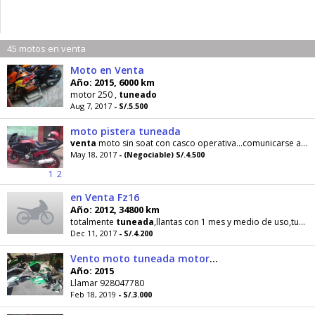
45 motos en venta
Moto en Venta
Año: 2015, 6000 km
motor 250 ,
tuneado
Aug 7, 2017
- S/.5.500
moto pistera tuneada
venta
moto sin soat con casco operativa...comunicarse al numero 947128190 marco yataco
May 18, 2017
- (Negociable) S/.4.500
1
2
en Venta Fz16
Año: 2012, 34800 km
totalmente
tuneada
,llantas con 1 mes y medio de uso,tubo de escape modificado(tengo el original)
Dec 11, 2017
- S/.4.200
Vento moto tuneada motor 250
Año: 2015
Llamar 928047780
Feb 18, 2019
- S/.3.000