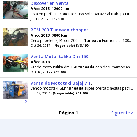
Discover en Venta
Año: 2015, 12000 km
esta en perfecta condicion uso solo paravir al trabajo
tuneada
Jul 12, 2017
- S/.2.500
RTM 200 Tuneado chopper
Año: 2013, 7800 km
Cero papeletas, Motor 200cc -
Tuneado
Funciona al 100%, mecanico y por pedal, recorrido de 7800k
Oct 26, 2017
- (Negociable) S/.3.199
Venta Moto Italika Dm 150
Año: 2016
vendo moto italika dm 150
tuneada
con documentos en regla Cualquier cosa llamar al # 956971239
Oct 16, 2017
- S/.3.000
Venta de Mototaxi Bajaj 7 Tiempos
Vendo mototaxi GLP
tuneada
super oferta x fiestas patrias aprovechen gente q toy misión
Jun 13, 2017
- (Negociable) S/.1.000
1
2
Página 1
Siguiente >