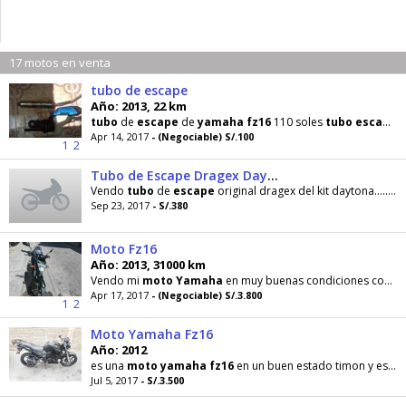
17 motos en venta
tubo de escape
Año: 2013, 22 km
tubo
de
escape
de
yamaha
fz16
110 soles
tubo
escape
Apr 14, 2017
- (Negociable) S/.100
1
2
Tubo de Escape Dragex Daytona Originales
Vendo
tubo
de
escape
original dragex del kit daytona...... especial para
Sep 23, 2017
- S/.380
Moto Fz16
Año: 2013, 31000 km
Vendo mi
moto
Yamaha
en muy buenas condiciones con algunas modificaciones
Apr 17, 2017
- (Negociable) S/.3.800
1
2
Moto Yamaha Fz16
Año: 2012
es una
moto
yamaha
fz16
en un buen estado timon y espejos deportivos
Jul 5, 2017
- S/.3.500