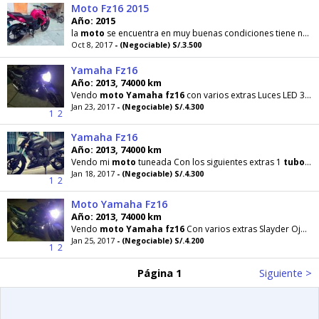
Moto Fz16 2015
Año: 2015
la
moto
se encuentra en muy buenas condiciones tiene nuevo sistema de arratre ,
Oct 8, 2017
- (Negociable) S/.3.500
Yamaha Fz16
Año: 2013, 74000 km
Vendo
moto
Yamaha
fz16
con varios extras Luces LED 3000 luminens Ojos de aguila Quilla Timón
Jan 23, 2017
- (Negociable) S/.4.300
1
2
Yamaha Fz16
Año: 2013, 74000 km
Vendo mi
moto
tuneada Con los siguientes extras 1
tubo
d
Jan 18, 2017
- (Negociable) S/.4.300
1
2
Moto Yamaha Fz16
Año: 2013, 74000 km
Vendo
moto
Yamaha
fz16
Con varios extras Slayder Ojos de aguila Quilla Exploradoras Timón deportivo
Jan 25, 2017
- (Negociable) S/.4.200
1
2
Página 1
Siguiente >