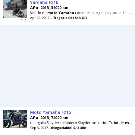
Yamaha Fz16
Año: 2013, 31000 km
Vendo mi
moto
Yamaha
con mucha urgencia para esta semana..La
Apr 20, 2017
- (Negociable) S/.3.600
1
2
Moto Yamaha Fz16
Año: 2013, 74000 km
de aguila Slayder delantero Slayder posterior
Tubo
de
escape
Sep 3, 2017
- (Negociable) S/.3.300