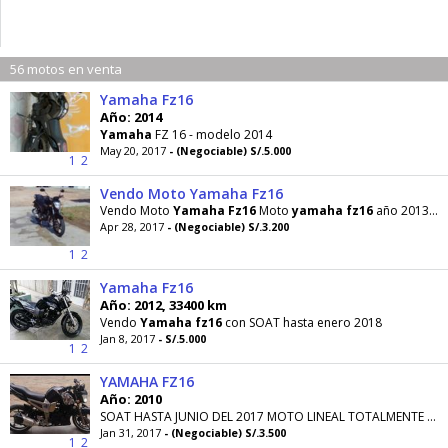
56 motos en venta
Yamaha Fz16
Año: 2014
Yamaha
FZ 16 - modelo 2014
May 20, 2017
- (Negociable) S/.5.000
1
2
Vendo Moto Yamaha Fz16
Vendo Moto
Yamaha
Fz16
Moto
yamaha
fz16
año 2013, precio S/.3200.00 soles negociables, comunicarse
Apr 28, 2017
- (Negociable) S/.3.200
1
2
Yamaha Fz16
Año: 2012, 33400 km
Vendo
Yamaha
fz16
con SOAT hasta enero 2018
Jan 8, 2017
- S/.5.000
1
2
YAMAHA FZ16
Año: 2010
SOAT HASTA JUNIO DEL 2017 MOTO LINEAL TOTALMENTE OPERATIVA LISTA PARA USARLA LA MOTO SE ENCUENTRA EN CHICLAYO
Jan 31, 2017
- (Negociable) S/.3.500
1
2