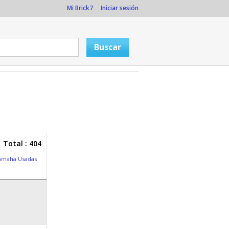
Mi Brick7
Iniciar sesión
Total : 404
amaha Usadas