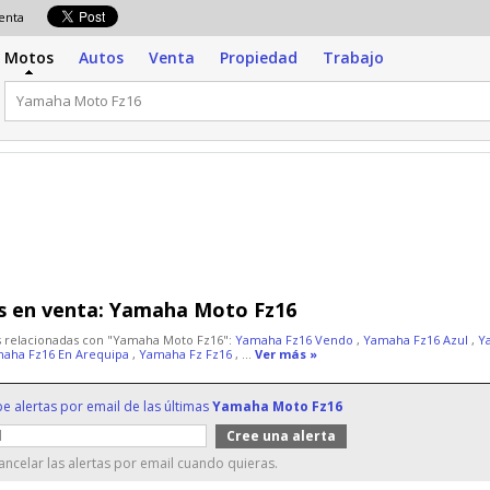
venta
Motos
Autos
Venta
Propiedad
Trabajo
 en venta:
Yamaha Moto Fz16
 relacionadas con "Yamaha Moto Fz16":
Yamaha Fz16 Vendo
,
Yamaha Fz16 Azul
,
Y
aha Fz16 En Arequipa
,
Yamaha Fz Fz16
, ...
Ver más »
be alertas por email de las últimas
Yamaha Moto Fz16
ncelar las alertas por email cuando quieras.