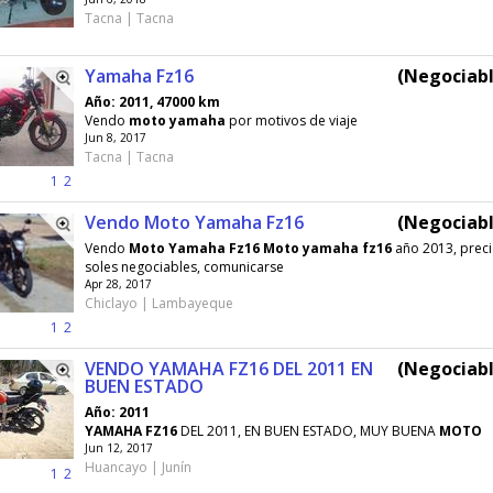
Tacna | Tacna
Yamaha Fz16
(Negociabl
Año: 2011, 47000 km
Vendo
moto
yamaha
por motivos de viaje
Jun 8, 2017
Tacna | Tacna
1
2
Vendo Moto Yamaha Fz16
(Negociabl
Vendo
Moto
Yamaha
Fz16
Moto
yamaha
fz16
año 2013, preci
soles negociables, comunicarse
Apr 28, 2017
Chiclayo | Lambayeque
1
2
VENDO YAMAHA FZ16 DEL 2011 EN
(Negociabl
BUEN ESTADO
Año: 2011
YAMAHA
FZ16
DEL 2011, EN BUEN ESTADO, MUY BUENA
MOTO
Jun 12, 2017
Huancayo | Junín
1
2