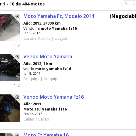
 1 - 10 de 404
motos
Moto Yamaha Fz, Modelo 2014
(Negociabl
Año: 2013, 34000 km
Vendo mi
moto
Yamaha
fz16
Feb 1, 2017
Coronel Portillo | Ucayali
1
2
Vendo Moto Yamaha
Año: 2012, 1 km
vendo
moto
yamaha
fz16
Jun 8, 2017
Arequipa | Arequipa
1
2
Vendo Moto Yamaha Fz16
Año: 2011
Moto
azul
yamaha
fz16
Sep 22, 2017
Callao | Callao
Moto Fz Yamaha 16