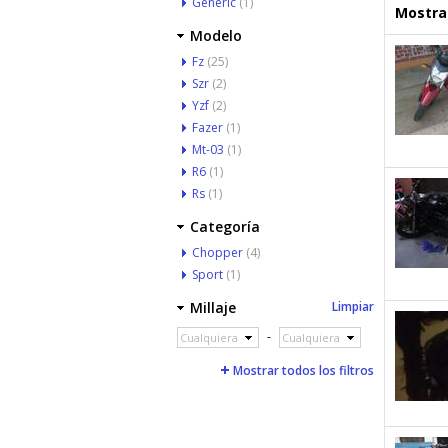
Generic
(1)
Mostrar
Modelo
Fz
(25)
Szr
(2)
Yzf
(2)
Fazer
(1)
Mt-03
(1)
R6
(1)
Rs
(1)
Categoría
Chopper
(4)
Sport
(1)
Millaje
Limpiar
-
Cualquiera
Cualquiera
Mostrar todos los filtros