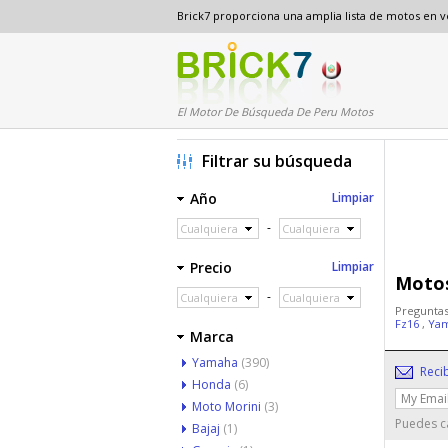
Brick7 proporciona una amplia lista de motos en 
El Motor De Búsqueda De Peru Motos
Filtrar su búsqueda
Año
Limpiar
-
Cualquiera
Cualquiera
Precio
Limpiar
Motos
-
Cualquiera
Cualquiera
Preguntas
Fz16
,
Yam
Marca
Yamaha
(390)
Reci
Honda
(6)
Moto Morini
(3)
Puedes ca
Bajaj
(1)