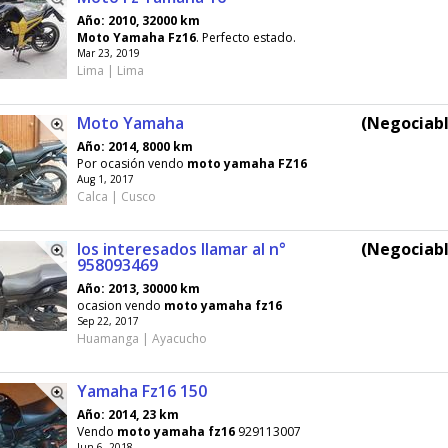
Año: 2010, 32000 km
Moto
Yamaha
Fz16
. Perfecto estado.
Mar 23, 2019
Lima | Lima
Moto Yamaha
(Negociabl
Año: 2014, 8000 km
Por ocasión vendo
moto
yamaha
FZ16
Aug 1, 2017
Calca | Cusco
los interesados llamar al n°
(Negociabl
958093469
Año: 2013, 30000 km
ocasion vendo
moto
yamaha
fz16
Sep 22, 2017
Huamanga | Ayacucho
Yamaha Fz16 150
Año: 2014, 23 km
Vendo
moto
yamaha
fz16
929113007
Jun 6, 2018