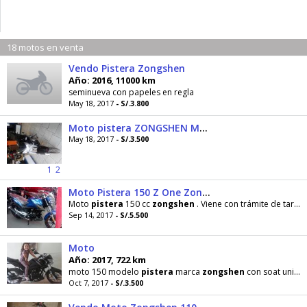
18 motos en venta
Vendo Pistera Zongshen
Año: 2016, 11000 km
seminueva con papeles en regla
May 18, 2017
- S/.3.800
Moto pistera ZONGSHEN MODELO Z-ONE
May 18, 2017
- S/.3.500
1
2
Moto Pistera 150 Z One Zongshen
Moto
pistera
150 cc
zongshen
. Viene con trámite de tarjeta y placa un casco certificado .1 año
Sep 14, 2017
- S/.5.500
Moto
Año: 2017, 722 km
moto 150 modelo
pistera
marca
zongshen
con soat unico dueño
Oct 7, 2017
- S/.3.500