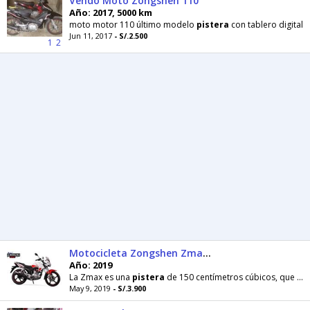
Vendo Moto Zongshen 110
Año: 2017, 5000 km
moto motor 110 último modelo
pistera
con tablero digital
Jun 11, 2017
- S/.2.500
1
2
Motocicleta Zongshen Zmax Moriwoki
Año: 2019
La Zmax es una
pistera
de 150 centímetros cúbicos, que gracias su compacto chasis y sus 13 caballos
May 9, 2019
- S/.3.900