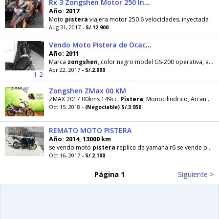
Rx 3 Zongshen Motor 250 Inyectada
Año: 2017
Moto
pistera
viajera motor 250 6 velocidades..inyectada
Aug 31, 2017
- S/.12.900
Vendo Moto Pistera de Ocacion
Año: 2011
Marca
zongshen
, color negro model GS-200 operativa, acepto ofertas se encuentra en Piura, unico
Apr 22, 2017
- S/.2.000
1
2
Zongshen ZMax 00 KM
ZMAX 2017 00kms 149cc.
Pistera
, Monocilindrico, Arranque Eléctrico, 5 velocidades, Moderno escape
Oct 15, 2018
- (Negociable) S/.3.950
REMATO MOTO PISTERA
Año: 2014, 13000 km
se vendo moto
pistera
replica de yamaha r6 se vende por motivo económico. la moto esta parada hace
Oct 16, 2017
- S/.2.100
Página 1
Siguiente >