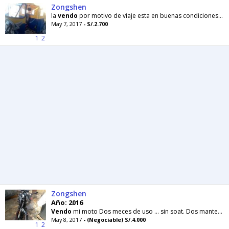
Zongshen
la
vendo
por motivo de viaje esta en buenas condiciones solo se ha utilisado de uso personal
May 7, 2017
- S/.2.700
1
2
Zongshen
Año: 2016
Vendo
mi moto Dos meces de uso ... sin soat. Dos mantenimentos gratis...
May 8, 2017
- (Negociable) S/.4.000
1
2