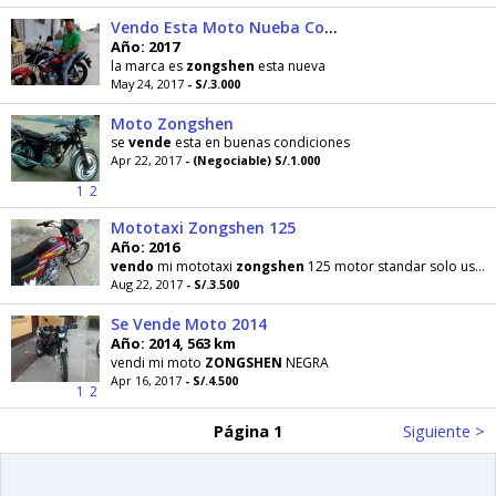
Vendo Esta Moto Nueba Comprada de Tienda
Año: 2017
la marca es
zongshen
esta nueva
May 24, 2017
- S/.3.000
Moto Zongshen
se
vende
esta en buenas condiciones
Apr 22, 2017
- (Negociable) S/.1.000
1
2
Mototaxi Zongshen 125
Año: 2016
vendo
mi mototaxi
zongshen
125 motor standar solo uso personal la
Aug 22, 2017
- S/.3.500
Se Vende Moto 2014
Año: 2014, 563 km
vendi mi moto
ZONGSHEN
NEGRA
Apr 16, 2017
- S/.4.500
1
2
Página 1
Siguiente >